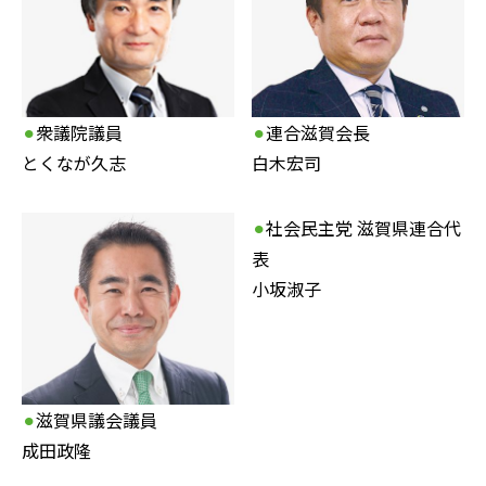
⚫︎
衆議院議員
⚫︎
連合滋賀会長
とくなが久志
白木宏司
⚫︎
社会民主党 滋賀県連合代
表
小坂淑子
⚫︎
滋賀県議会議員
成田政隆